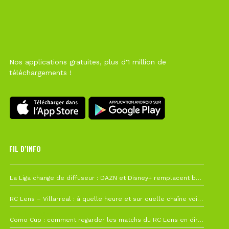
Nos applications gratuites, plus d'1 million de
téléchargements !
FIL D’INFO
6 août à 10h12
La Liga change de diffuseur : DAZN et Disney+ remplacent beIN Sports !
1 août à 09h19
RC Lens – Villarreal : à quelle heure et sur quelle chaîne voir la finale de la Como Cup ?
27 juillet à 19h57
Como Cup : comment regarder les matchs du RC Lens en direct ?