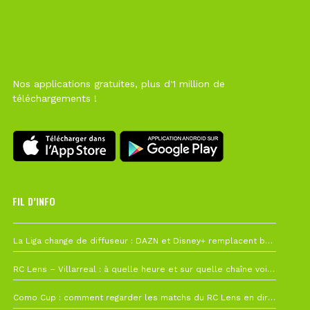
Nos applications gratuites, plus d'1 million de
téléchargements !
FIL D’INFO
Hier à 10h12
La Liga change de diffuseur : DAZN et Disney+ remplacent beIN Sports !
1 août à 09h19
RC Lens – Villarreal : à quelle heure et sur quelle chaîne voir la finale de la Como Cup ?
27 juillet à 19h57
Como Cup : comment regarder les matchs du RC Lens en direct ?