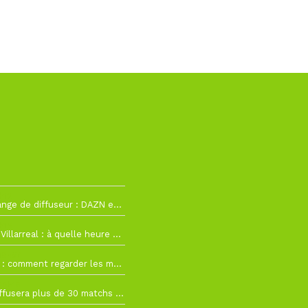
h12
La Liga change de diffuseur : DAZN et Disney+ remplacent beIN Sports !
h19
RC Lens – Villarreal : à quelle heure et sur quelle chaîne voir la finale de la Como Cup ?
 19h57
Como Cup : comment regarder les matchs du RC Lens en direct ?
 19h16
Ligue 1+ diffusera plus de 30 matchs amicaux avant la reprise de la Ligue 1