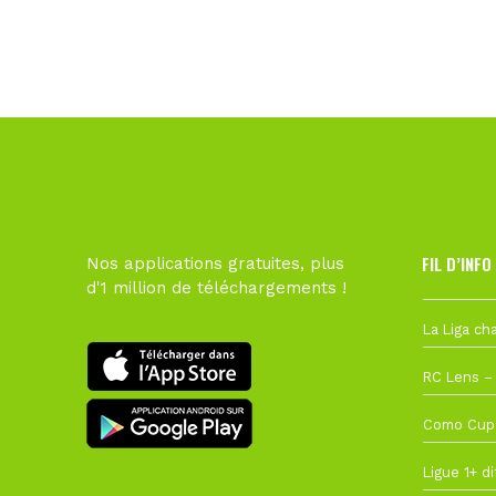
FIL D’INFO
Nos applications gratuites, plus
d'1 million de téléchargements !
6 août à 10
1 août à 09
27 juillet à
22 juillet à