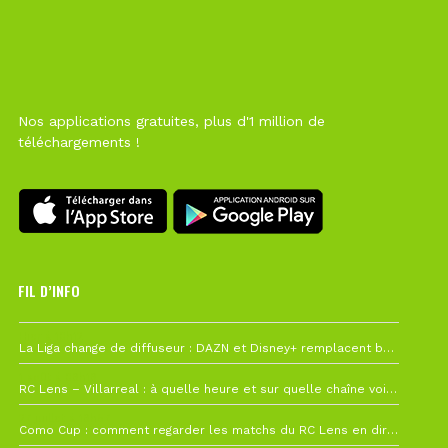
Nos applications gratuites, plus d'1 million de
téléchargements !
FIL D’INFO
Hier à 10h12
La Liga change de diffuseur : DAZN et Disney+ remplacent beIN Sports !
1 août à 09h19
RC Lens – Villarreal : à quelle heure et sur quelle chaîne voir la finale de la Como Cup ?
27 juillet à 19h57
Como Cup : comment regarder les matchs du RC Lens en direct ?