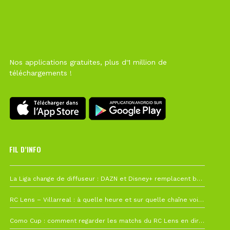
Nos applications gratuites, plus d'1 million de
téléchargements !
FIL D’INFO
6 août à 10h12
La Liga change de diffuseur : DAZN et Disney+ remplacent beIN Sports !
1 août à 09h19
RC Lens – Villarreal : à quelle heure et sur quelle chaîne voir la finale de la Como Cup ?
27 juillet à 19h57
Como Cup : comment regarder les matchs du RC Lens en direct ?