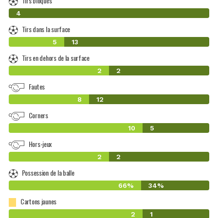
Tirs bloqués
0
4
Tirs dans la surface
5
13
Tirs en dehors de la surface
2
2
Fautes
8
12
Corners
10
5
Hors-jeux
2
2
Possession de la balle
66%
34%
Cartons jaunes
2
1