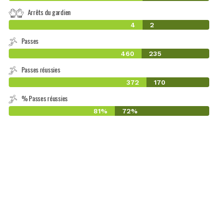
Arrêts du gardien
4
2
Passes
460
235
Passes réussies
372
170
% Passes réussies
81%
72%