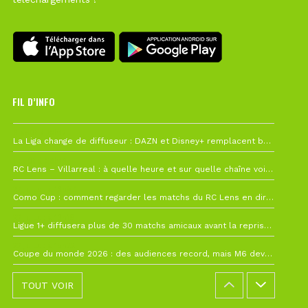
FIL D’INFO
6 août à 10h12
La Liga change de diffuseur : DAZN et Disney+ remplacent beIN Sports !
1 août à 09h19
RC Lens – Villarreal : à quelle heure et sur quelle chaîne voir la finale de la Como Cup ?
27 juillet à 19h57
Como Cup : comment regarder les matchs du RC Lens en direct ?
22 juillet à 19h16
Ligue 1+ diffusera plus de 30 matchs amicaux avant la reprise de la Ligue 1
22 juillet à 15h22
Coupe du monde 2026 : des audiences record, mais M6 devrait perdre très gros !
TOUT VOIR