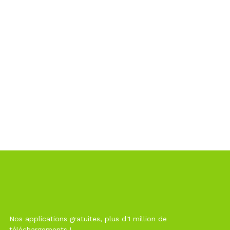
Nos applications gratuites, plus d'1 million de
téléchargements !