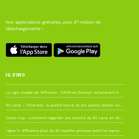
Nos applications gratuites, plus d'1 million de
téléchargements !
FIL D’INFO
Hier à 10h12
La Liga change de diffuseur : DAZN et Disney+ remplacent beIN Sports !
1 août à 09h19
RC Lens – Villarreal : à quelle heure et sur quelle chaîne voir la finale de la Como Cup ?
27 juillet à 19h57
Como Cup : comment regarder les matchs du RC Lens en direct ?
22 juillet à 19h16
Ligue 1+ diffusera plus de 30 matchs amicaux avant la reprise de la Ligue 1