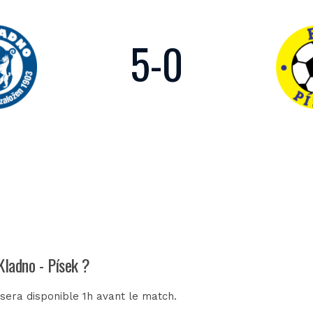
5
-
0
Kladno - Písek ?
 sera disponible 1h avant le match.