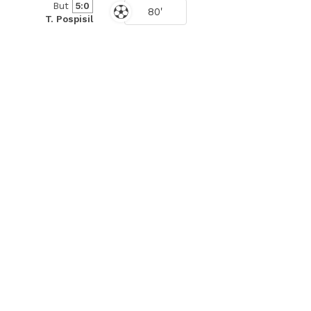
But
5:0
80'
T. Pospisil