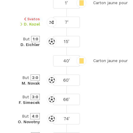
1'
Carton jaune pour
Svatos
7'
D. Kozel
But
1:0
15'
D. Eichler
40'
Carton jaune pour
But
2:0
60'
M. Novak
But
3:0
66'
F. Simecek
But
4:0
74'
O. Novotny