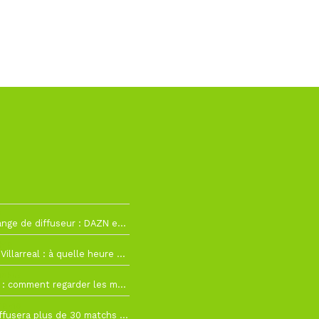
2
La Liga change de diffuseur : DAZN et Disney+ remplacent beIN Sports !
h19
RC Lens – Villarreal : à quelle heure et sur quelle chaîne voir la finale de la Como Cup ?
 19h57
Como Cup : comment regarder les matchs du RC Lens en direct ?
 19h16
Ligue 1+ diffusera plus de 30 matchs amicaux avant la reprise de la Ligue 1