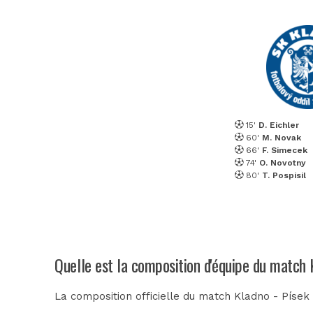
15'
D. Eichler
60'
M. Novak
66'
F. Simecek
74'
O. Novotny
80'
T. Pospisil
Quelle est la composition d'équipe du match 
La composition officielle du match Kladno - Písek