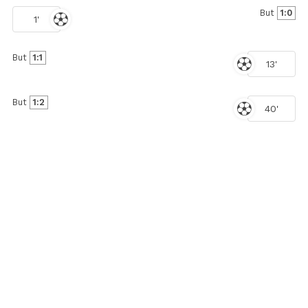
But
1:0
1'
But
1:1
13'
But
1:2
40'