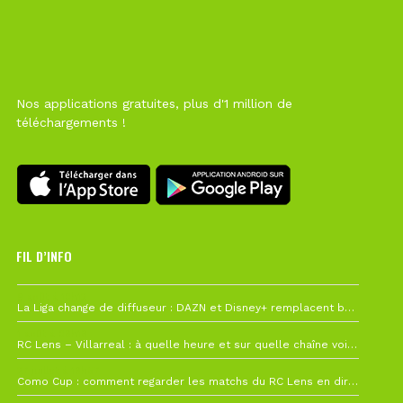
Nos applications gratuites, plus d'1 million de
téléchargements !
FIL D’INFO
6 août à 10h12
La Liga change de diffuseur : DAZN et Disney+ remplacent beIN Sports !
1 août à 09h19
RC Lens – Villarreal : à quelle heure et sur quelle chaîne voir la finale de la Como Cup ?
27 juillet à 19h57
Como Cup : comment regarder les matchs du RC Lens en direct ?