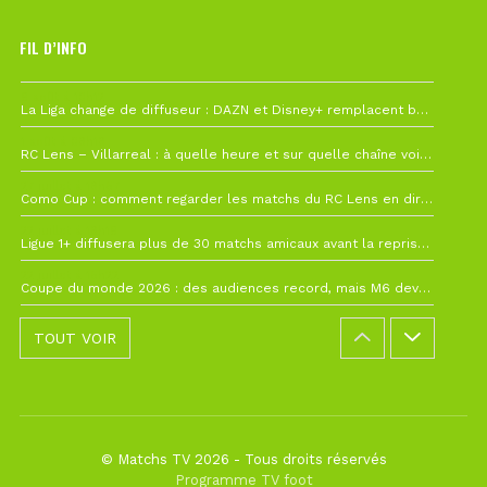
FIL D’INFO
6 août à 10h12
La Liga change de diffuseur : DAZN et Disney+ remplacent beIN Sports !
1 août à 09h19
RC Lens – Villarreal : à quelle heure et sur quelle chaîne voir la finale de la Como Cup ?
27 juillet à 19h57
Como Cup : comment regarder les matchs du RC Lens en direct ?
22 juillet à 19h16
Ligue 1+ diffusera plus de 30 matchs amicaux avant la reprise de la Ligue 1
22 juillet à 15h22
Coupe du monde 2026 : des audiences record, mais M6 devrait perdre très gros !
TOUT VOIR
© Matchs TV 2026 - Tous droits réservés
Programme TV foot