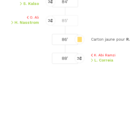
84'
S. Kalso
O. Ali
85'
H. Nasstrom
86'
Carton jaune pour
R
K. Abi Ramzi
88'
L. Correia