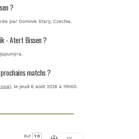
ssen ?
itrée par
Dominik Stary, Czechia
.
ik - Atert Bissen ?
Djúpumýra
.
es prochains matchs ?
ropa)
, le jeudi 6 août 2026 à 19h00.
But
1:0
12'