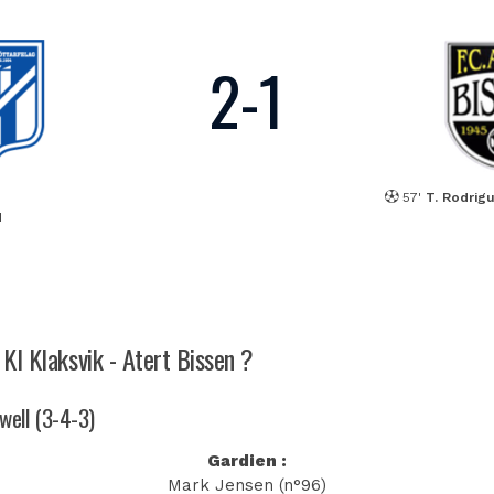
2
-
1
57'
T. Rodrig
d
 KI Klaksvik - Atert Bissen ?
well (3-4-3)
Gardien :
Mark Jensen (n°96)