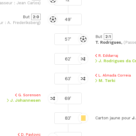
asseur : Jean Carlos)
But
2:0
49'
r : A. Frederiksberg)
But
2:1
57'
T. Rodrigues,
(Passe
R. Eddarraj
62'
J. Rodrigues da C
L. Almada Correia
63'
M. Terki
G. Sorensen
69'
J. Johannesen
83'
Carton jaune pour
J
D. Pavlovic