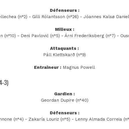
Défenseurs :
lechea (n°2) - Gilli Rólantsson (n°26) - Jóannes Kalsø Daniel
Milieux :
 (n°10) - Deni Pavlović (n°5) - Árni Frederiksberg (n°7) - Ous
Attaquants :
Páll Klettskarð (n°9)
Entraîneur :
Magnus Powell
-4-3)
Gardien :
Geordan Dupire (n°40)
Défenseurs :
nnone (n°4) - Zakaría Louriz (n°5) - Lenny Almada Correia (n