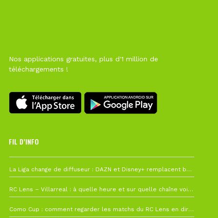
Nos applications gratuites, plus d'1 million de
téléchargements !
FIL D’INFO
6 août à 10h12
La Liga change de diffuseur : DAZN et Disney+ remplacent beIN Sports !
1 août à 09h19
RC Lens – Villarreal : à quelle heure et sur quelle chaîne voir la finale de la Como Cup ?
27 juillet à 19h57
Como Cup : comment regarder les matchs du RC Lens en direct ?