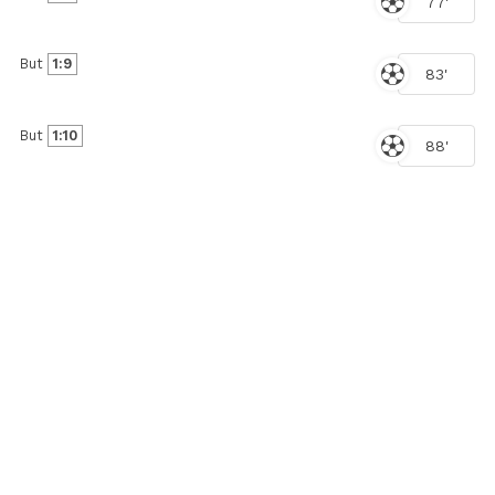
77'
But
1:9
83'
But
1:10
88'