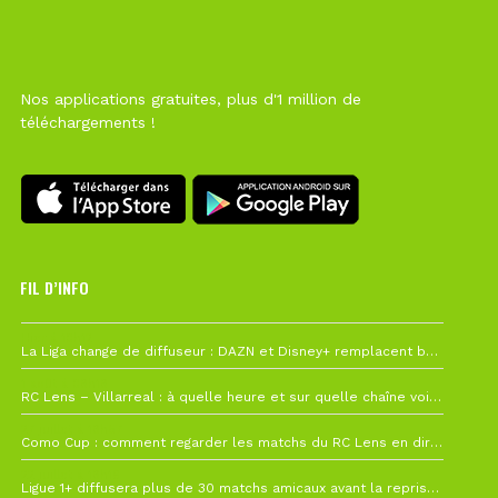
Nos applications gratuites, plus d'1 million de
téléchargements !
FIL D’INFO
Hier à 10h12
La Liga change de diffuseur : DAZN et Disney+ remplacent beIN Sports !
1 août à 09h19
RC Lens – Villarreal : à quelle heure et sur quelle chaîne voir la finale de la Como Cup ?
27 juillet à 19h57
Como Cup : comment regarder les matchs du RC Lens en direct ?
22 juillet à 19h16
Ligue 1+ diffusera plus de 30 matchs amicaux avant la reprise de la Ligue 1