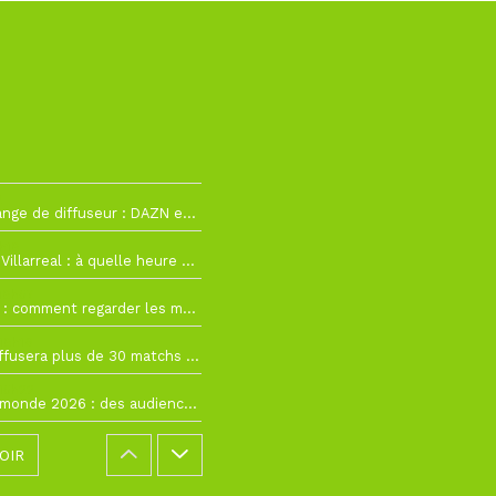
2
La Liga change de diffuseur : DAZN et Disney+ remplacent beIN Sports !
h19
RC Lens – Villarreal : à quelle heure et sur quelle chaîne voir la finale de la Como Cup ?
 19h57
Como Cup : comment regarder les matchs du RC Lens en direct ?
 19h16
Ligue 1+ diffusera plus de 30 matchs amicaux avant la reprise de la Ligue 1
 15h22
Coupe du monde 2026 : des audiences record, mais M6 devrait perdre très gros !
OIR