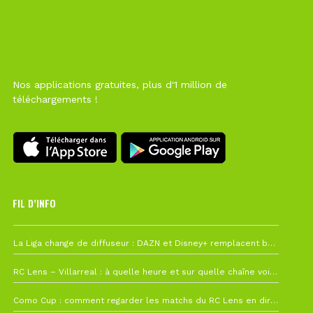
Nos applications gratuites, plus d'1 million de
téléchargements !
FIL D’INFO
6 août à 10h12
La Liga change de diffuseur : DAZN et Disney+ remplacent beIN Sports !
1 août à 09h19
RC Lens – Villarreal : à quelle heure et sur quelle chaîne voir la finale de la Como Cup ?
27 juillet à 19h57
Como Cup : comment regarder les matchs du RC Lens en direct ?