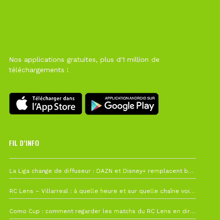
Nos applications gratuites, plus d'1 million de
téléchargements !
FIL D’INFO
Hier à 10h12
La Liga change de diffuseur : DAZN et Disney+ remplacent beIN Sports !
1 août à 09h19
RC Lens – Villarreal : à quelle heure et sur quelle chaîne voir la finale de la Como Cup ?
27 juillet à 19h57
Como Cup : comment regarder les matchs du RC Lens en direct ?