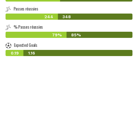
Passes réussies
244
348
% Passes réussies
79%
85%
Expected Goals
0.19
1.16