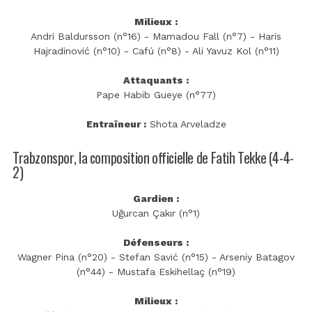
Milieux :
Andri Baldursson (n°16) - Mamadou Fall (n°7) - Haris
Hajradinović (n°10) - Cafú (n°8) - Ali Yavuz Kol (n°11)
Attaquants :
Pape Habib Gueye (n°77)
Entraîneur :
Shota Arveladze
Trabzonspor, la composition officielle de Fatih Tekke (4-4-
2)
Gardien :
Uğurcan Çakır (n°1)
Défenseurs :
Wagner Pina (n°20) - Stefan Savić (n°15) - Arseniy Batagov
(n°44) - Mustafa Eskihellaç (n°19)
Milieux :