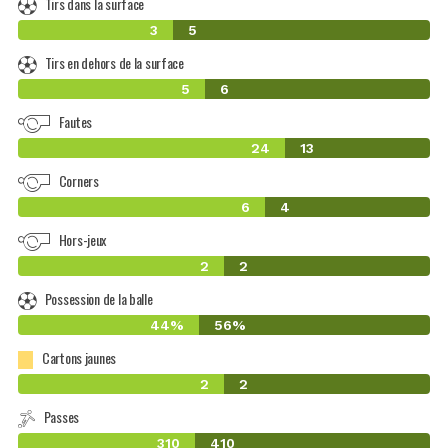
Tirs dans la surface
3
5
Tirs en dehors de la surface
5
6
Fautes
24
13
Corners
6
4
Hors-jeux
2
2
Possession de la balle
44%
56%
Cartons jaunes
2
2
Passes
310
410