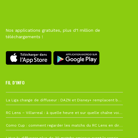
Nos applications gratuites, plus d'1 million de
téléchargements !
FIL D’INFO
6 août à 10h12
La Liga change de diffuseur : DAZN et Disney+ remplacent beIN Sports !
1 août à 09h19
RC Lens – Villarreal : à quelle heure et sur quelle chaîne voir la finale de la Como Cup ?
27 juillet à 19h57
Como Cup : comment regarder les matchs du RC Lens en direct ?
22 juillet à 19h16