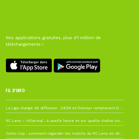
Nos applications gratuites, plus d'1 million de
téléchargements !
FIL D’INFO
6 août à 10h12
La Liga change de diffuseur : DAZN et Disney+ remplacent beIN Sports !
1 août à 09h19
RC Lens – Villarreal : à quelle heure et sur quelle chaîne voir la finale de la Como Cup ?
27 juillet à 19h57
Como Cup : comment regarder les matchs du RC Lens en direct ?