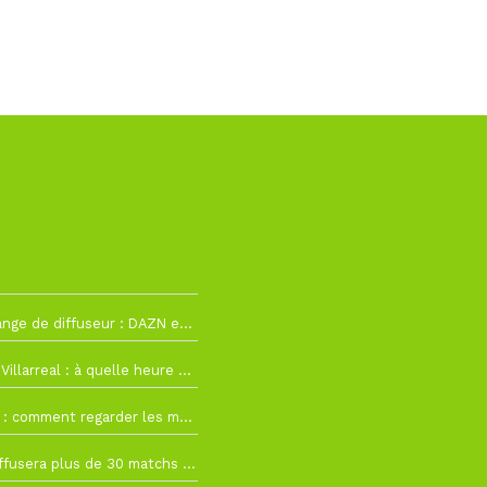
2
La Liga change de diffuseur : DAZN et Disney+ remplacent beIN Sports !
h19
RC Lens – Villarreal : à quelle heure et sur quelle chaîne voir la finale de la Como Cup ?
 19h57
Como Cup : comment regarder les matchs du RC Lens en direct ?
 19h16
Ligue 1+ diffusera plus de 30 matchs amicaux avant la reprise de la Ligue 1