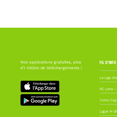
FIL D’INFO
Nos applications gratuites, plus
d'1 million de téléchargements !
Hier à 10h1
1 août à 09
27 juillet à
22 juillet à