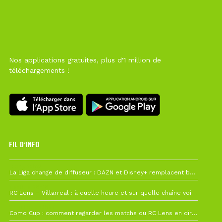
Nos applications gratuites, plus d'1 million de
téléchargements !
FIL D’INFO
Hier à 10h12
La Liga change de diffuseur : DAZN et Disney+ remplacent beIN Sports !
1 août à 09h19
RC Lens – Villarreal : à quelle heure et sur quelle chaîne voir la finale de la Como Cup ?
27 juillet à 19h57
Como Cup : comment regarder les matchs du RC Lens en direct ?