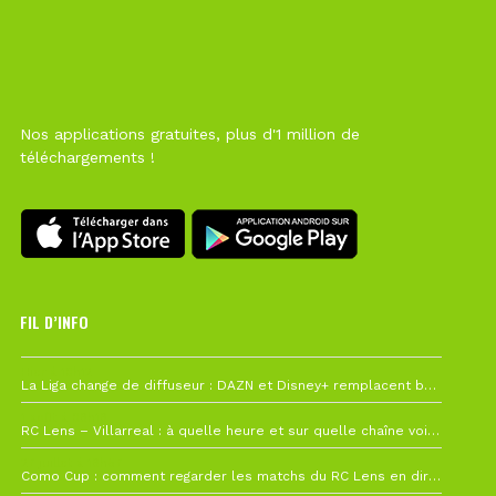
Nos applications gratuites, plus d'1 million de
téléchargements !
FIL D’INFO
Hier à 10h12
La Liga change de diffuseur : DAZN et Disney+ remplacent beIN Sports !
1 août à 09h19
RC Lens – Villarreal : à quelle heure et sur quelle chaîne voir la finale de la Como Cup ?
27 juillet à 19h57
Como Cup : comment regarder les matchs du RC Lens en direct ?