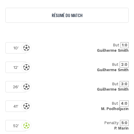
RÉSUMÉ DU MATCH
But
1:0
10'
Guilherme Smith
But
2:0
12'
Guilherme Smith
But
3:0
26'
Guilherme Smith
But
4:0
41'
M. Podholjuzin
Penalty
5:0
52'
P. Marin