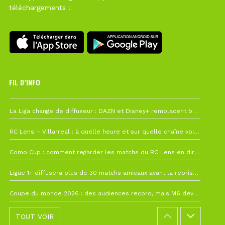
téléchargements !
FIL D’INFO
Hier à 10h12
La Liga change de diffuseur : DAZN et Disney+ remplacent beIN Sports !
1 août à 09h19
RC Lens – Villarreal : à quelle heure et sur quelle chaîne voir la finale de la Como Cup ?
27 juillet à 19h57
Como Cup : comment regarder les matchs du RC Lens en direct ?
22 juillet à 19h16
Ligue 1+ diffusera plus de 30 matchs amicaux avant la reprise de la Ligue 1
22 juillet à 15h22
Coupe du monde 2026 : des audiences record, mais M6 devrait perdre très gros !
TOUT VOIR