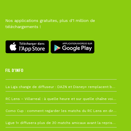
Nos applications gratuites, plus d'1 million de
téléchargements !
FIL D’INFO
6 août à 10h12
La Liga change de diffuseur : DAZN et Disney+ remplacent beIN Sports !
1 août à 09h19
RC Lens – Villarreal : à quelle heure et sur quelle chaîne voir la finale de la Como Cup ?
27 juillet à 19h57
Como Cup : comment regarder les matchs du RC Lens en direct ?
22 juillet à 19h16
Ligue 1+ diffusera plus de 30 matchs amicaux avant la reprise de la Ligue 1