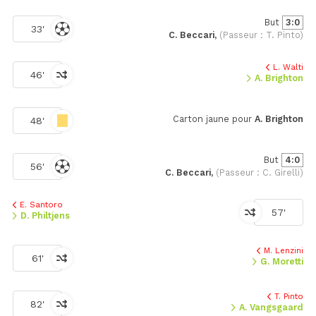
But
3:0
33'
C. Beccari,
(Passeur : T. Pinto)
L. Walti
46'
A. Brighton
Carton jaune pour
A. Brighton
48'
But
4:0
56'
C. Beccari,
(Passeur : C. Girelli)
E. Santoro
57'
D. Philtjens
M. Lenzini
61'
G. Moretti
T. Pinto
82'
A. Vangsgaard