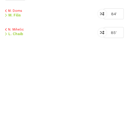
M. Doms
84'
M. Filis
N. Mihelic
85'
L. Chaib