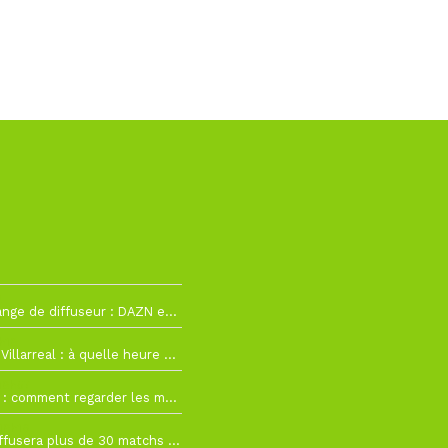
2
La Liga change de diffuseur : DAZN et Disney+ remplacent beIN Sports !
h19
RC Lens – Villarreal : à quelle heure et sur quelle chaîne voir la finale de la Como Cup ?
 19h57
Como Cup : comment regarder les matchs du RC Lens en direct ?
 19h16
Ligue 1+ diffusera plus de 30 matchs amicaux avant la reprise de la Ligue 1