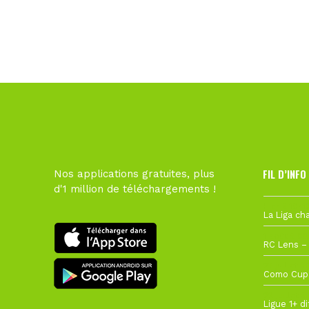
FIL D’INFO
Nos applications gratuites, plus
d'1 million de téléchargements !
Hier à 10h1
1 août à 09
27 juillet à
22 juillet à