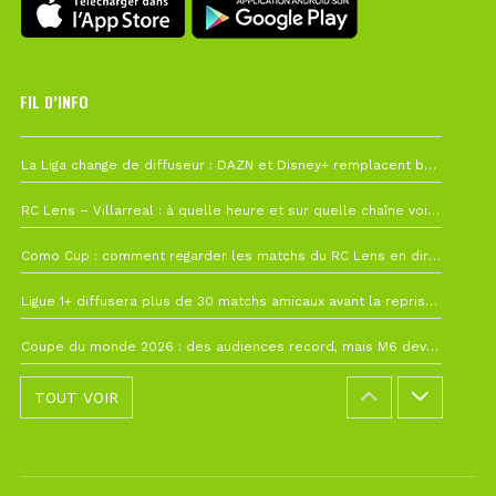
FIL D’INFO
6 août à 10h12
La Liga change de diffuseur : DAZN et Disney+ remplacent beIN Sports !
1 août à 09h19
RC Lens – Villarreal : à quelle heure et sur quelle chaîne voir la finale de la Como Cup ?
27 juillet à 19h57
Como Cup : comment regarder les matchs du RC Lens en direct ?
22 juillet à 19h16
Ligue 1+ diffusera plus de 30 matchs amicaux avant la reprise de la Ligue 1
22 juillet à 15h22
Coupe du monde 2026 : des audiences record, mais M6 devrait perdre très gros !
TOUT VOIR