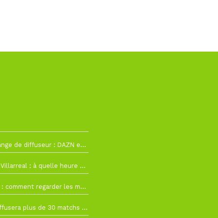
2
La Liga change de diffuseur : DAZN et Disney+ remplacent beIN Sports !
h19
RC Lens – Villarreal : à quelle heure et sur quelle chaîne voir la finale de la Como Cup ?
 19h57
Como Cup : comment regarder les matchs du RC Lens en direct ?
 19h16
Ligue 1+ diffusera plus de 30 matchs amicaux avant la reprise de la Ligue 1