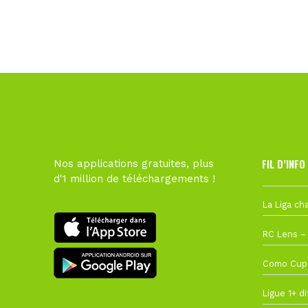
FIL D’INFO
Nos applications gratuites, plus
d'1 million de téléchargements !
Hier à 10h1
1 août à 09
27 juillet à
22 juillet à