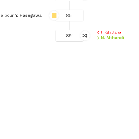
85'
ne pour
Y. Hasegawa
T. Kgatlana
89'
N. Mthandi