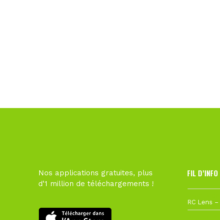
FIL D’INFO
Nos applications gratuites, plus
d'1 million de téléchargements !
1 août à 09
27 juillet à