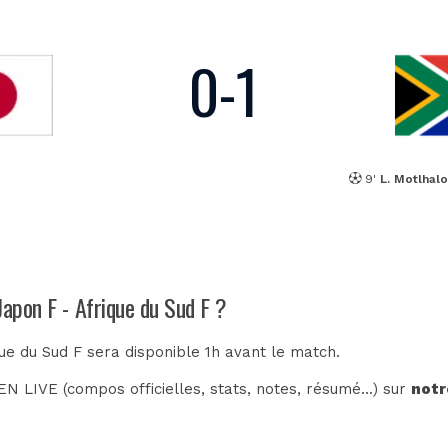
0
-
1
9'
L. Motlhal
Japon F - Afrique du Sud F ?
que du Sud F sera disponible 1h avant le match.
N LIVE (compos officielles, stats, notes, résumé...) sur
notr