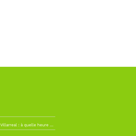
h19
RC Lens – Villarreal : à quelle heure et sur quelle chaîne voir la finale de la Como Cup ?
 19h57