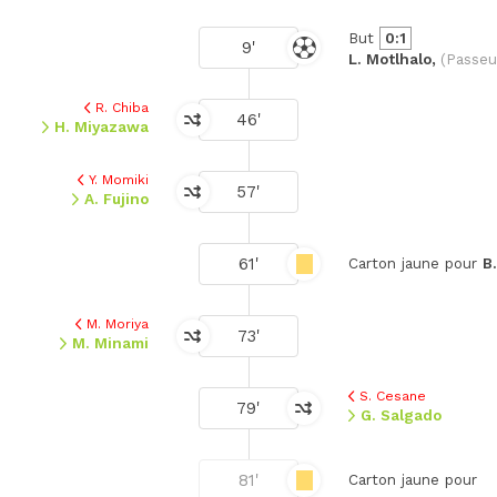
But
0:1
9'
L. Motlhalo,
(Passeu
R. Chiba
46'
H. Miyazawa
Y. Momiki
57'
A. Fujino
61'
Carton jaune pour
B
M. Moriya
73'
M. Minami
S. Cesane
79'
G. Salgado
81'
Carton jaune pour