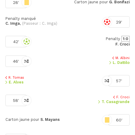
Carton jaune pour
G. Bonifazi
28'
Penalty manqué
29'
C. Imga
,
(Passeur : C. Imga)
Penalty
1:0
42'
F. Croci
M. Albini
46'
L. Dattilo
R. Tomas
57'
E. Alves
F. Croci
58'
T. Casagrande
Carton jaune pour
S. Mayans
60'