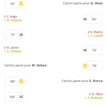
Carton jaune pour
G. Okon
61'
C. Imga
65'
R. Gomez
D. Perillo
73'
J. Landi
H. Junior
75'
C. Fofana
Carton jaune pour
M. Valeiro
78'
Carton jaune pour
E. Rocca
88'
G. Okon
89'
F. Ballarin