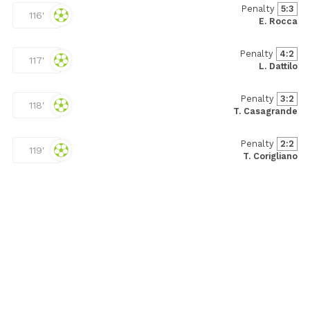
Penalty
5:3
116'
E. Rocca
Penalty
4:2
117'
L. Dattilo
Penalty
3:2
118'
T. Casagrande
Penalty
2:2
119'
T. Corigliano