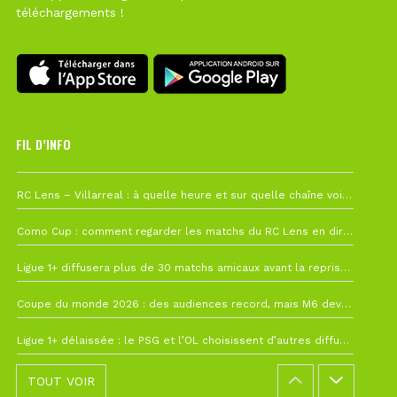
téléchargements !
FIL D’INFO
1 août à 09h19
RC Lens – Villarreal : à quelle heure et sur quelle chaîne voir la finale de la Como Cup ?
27 juillet à 19h57
Como Cup : comment regarder les matchs du RC Lens en direct ?
22 juillet à 19h16
Ligue 1+ diffusera plus de 30 matchs amicaux avant la reprise de la Ligue 1
22 juillet à 15h22
Coupe du monde 2026 : des audiences record, mais M6 devrait perdre très gros !
19 juillet à 12h21
Ligue 1+ délaissée : le PSG et l’OL choisissent d’autres diffuseurs pour leur reprise
TOUT VOIR