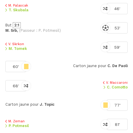
M. Palascak
46'
T. Skubala
But
2:1
53'
M. Srb,
(Passeur : P. Potmesil)
V. Skrkon
59'
M. Tomek
Carton jaune pour
C. De Paoli
60'
V. Maccaroni
68'
C. Comotto
Carton jaune pour
J. Topic
77'
M. Zeman
81'
P. Potmesil