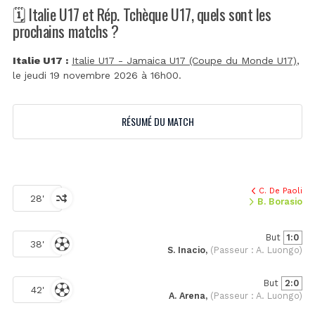
🗓️ Italie U17 et Rép. Tchèque U17, quels sont les
prochains matchs ?
Italie U17 :
Italie U17 - Jamaica U17 (Coupe du Monde U17)
,
le jeudi 19 novembre 2026 à 16h00.
RÉSUMÉ DU MATCH
C. De Paoli
28'
B. Borasio
But
1:0
38'
S. Inacio,
(Passeur : A. Luongo)
But
2:0
42'
A. Arena,
(Passeur : A. Luongo)