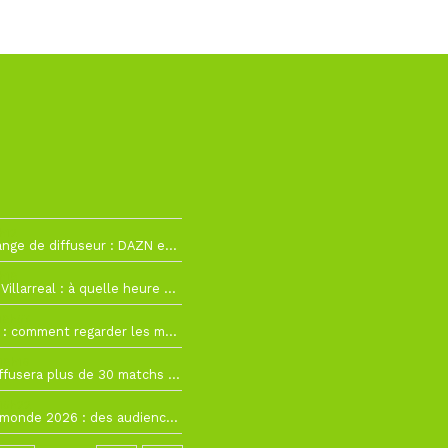
h12
La Liga change de diffuseur : DAZN et Disney+ remplacent beIN Sports !
h19
RC Lens – Villarreal : à quelle heure et sur quelle chaîne voir la finale de la Como Cup ?
 19h57
Como Cup : comment regarder les matchs du RC Lens en direct ?
 19h16
Ligue 1+ diffusera plus de 30 matchs amicaux avant la reprise de la Ligue 1
 15h22
Coupe du monde 2026 : des audiences record, mais M6 devrait perdre très gros !