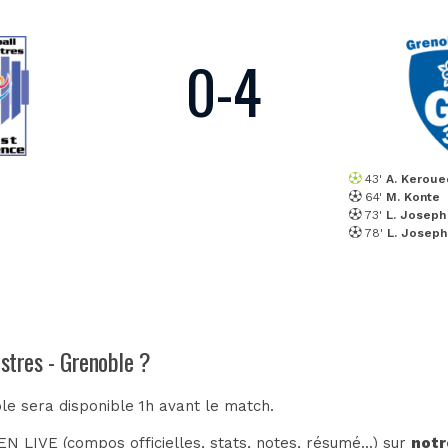
0
-
4
43'
A. Keroue
64'
M. Konte
73'
L. Joseph
78'
L. Joseph
Istres - Grenoble ?
ble sera disponible 1h avant le match.
N LIVE (compos officielles, stats, notes, résumé...) sur
notr