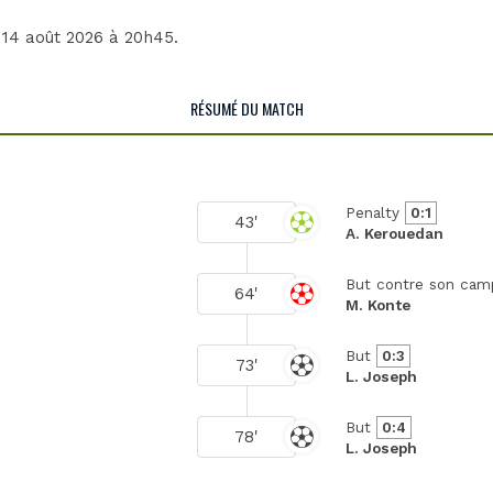
i 14 août 2026 à 20h45.
RÉSUMÉ DU MATCH
Penalty
0:1
43'
A. Kerouedan
But contre son ca
64'
M. Konte
But
0:3
73'
L. Joseph
But
0:4
78'
L. Joseph