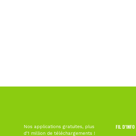
FIL D’INFO
Nos applications gratuites, plus
d'1 million de téléchargements !