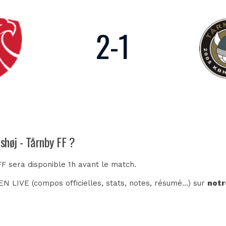
2
-
1
Ishøj - Tårnby FF ?
FF sera disponible 1h avant le match.
N LIVE (compos officielles, stats, notes, résumé...) sur
notr