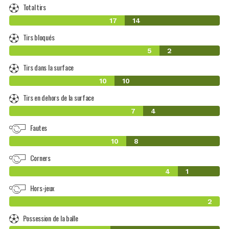
Total tirs
17
14
Tirs bloqués
5
2
Tirs dans la surface
10
10
Tirs en dehors de la surface
7
4
Fautes
10
8
Corners
4
1
Hors-jeux
2
Possession de la balle