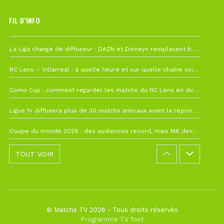
FIL D’INFO
Hier à 10h12
La Liga change de diffuseur : DAZN et Disney+ remplacent beIN Sports !
1 août à 09h19
RC Lens – Villarreal : à quelle heure et sur quelle chaîne voir la finale de la Como Cup ?
27 juillet à 19h57
Como Cup : comment regarder les matchs du RC Lens en direct ?
22 juillet à 19h16
Ligue 1+ diffusera plus de 30 matchs amicaux avant la reprise de la Ligue 1
22 juillet à 15h22
Coupe du monde 2026 : des audiences record, mais M6 devrait perdre très gros !
TOUT VOIR
© Matchs TV 2026 - Tous droits réservés
Programme TV foot