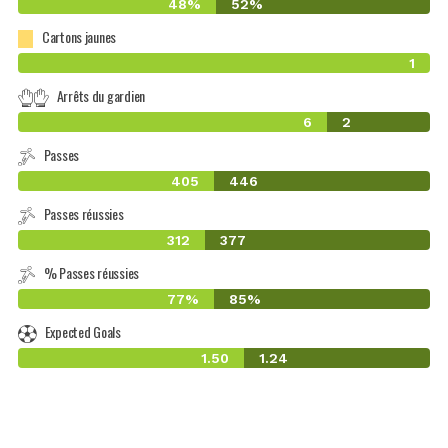
48%
52%
Cartons jaunes
1
Arrêts du gardien
6
2
Passes
405
446
Passes réussies
312
377
% Passes réussies
77%
85%
Expected Goals
1.50
1.24
-0.20