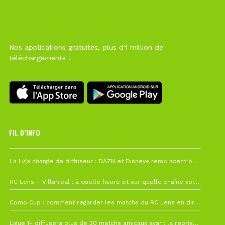
Nos applications gratuites, plus d'1 million de
téléchargements !
FIL D’INFO
6 août à 10h12
La Liga change de diffuseur : DAZN et Disney+ remplacent beIN Sports !
1 août à 09h19
RC Lens – Villarreal : à quelle heure et sur quelle chaîne voir la finale de la Como Cup ?
27 juillet à 19h57
Como Cup : comment regarder les matchs du RC Lens en direct ?
22 juillet à 19h16
Ligue 1+ diffusera plus de 30 matchs amicaux avant la reprise de la Ligue 1