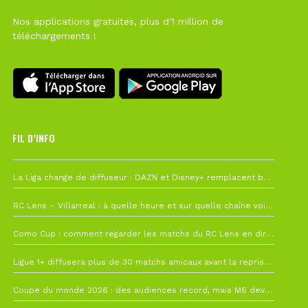
Nos applications gratuites, plus d'1 million de
téléchargements !
FIL D’INFO
6 août à 10h12
La Liga change de diffuseur : DAZN et Disney+ remplacent beIN Sports !
1 août à 09h19
RC Lens – Villarreal : à quelle heure et sur quelle chaîne voir la finale de la Como Cup ?
27 juillet à 19h57
Como Cup : comment regarder les matchs du RC Lens en direct ?
22 juillet à 19h16
Ligue 1+ diffusera plus de 30 matchs amicaux avant la reprise de la Ligue 1
22 juillet à 15h22
Coupe du monde 2026 : des audiences record, mais M6 devrait perdre très gros !