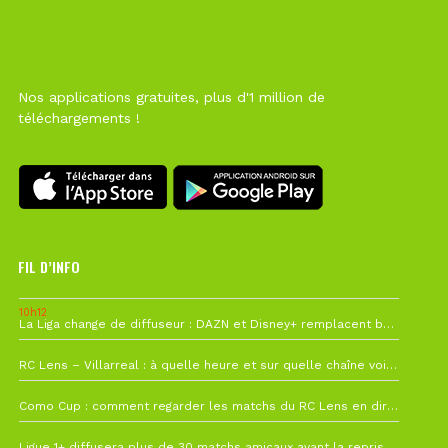
Nos applications gratuites, plus d'1 million de
téléchargements !
FIL D’INFO
10h12
La Liga change de diffuseur : DAZN et Disney+ remplacent beIN Sports !
1 août à 09h19
RC Lens – Villarreal : à quelle heure et sur quelle chaîne voir la finale de la Como Cup ?
27 juillet à 19h57
Como Cup : comment regarder les matchs du RC Lens en direct ?
22 juillet à 19h16
Ligue 1+ diffusera plus de 30 matchs amicaux avant la reprise de la Ligue 1