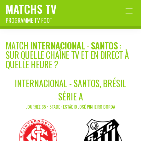
MATCHS TV
PROGRAMME TV FOOT
MATCH
INTERNACIONAL
-
SANTOS
:
SUR QUELLE CHAÎNE TV ET EN DIRECT À
QUELLE HEURE ?
INTERNACIONAL - SANTOS, BRÉSIL
SÉRIE A
JOURNÉE 35 • STADE : ESTÁDIO JOSÉ PINHEIRO BORDA