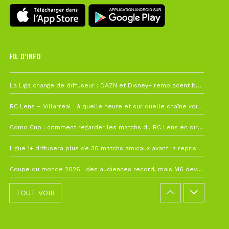
FIL D’INFO
Hier à 10h12
La Liga change de diffuseur : DAZN et Disney+ remplacent beIN Sports !
1 août à 09h19
RC Lens – Villarreal : à quelle heure et sur quelle chaîne voir la finale de la Como Cup ?
27 juillet à 19h57
Como Cup : comment regarder les matchs du RC Lens en direct ?
22 juillet à 19h16
Ligue 1+ diffusera plus de 30 matchs amicaux avant la reprise de la Ligue 1
22 juillet à 15h22
Coupe du monde 2026 : des audiences record, mais M6 devrait perdre très gros !
TOUT VOIR