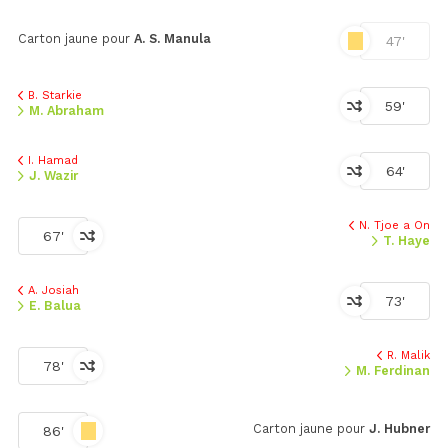
Carton jaune pour
A. S. Manula
47'
B. Starkie
59'
M. Abraham
I. Hamad
64'
J. Wazir
N. Tjoe a On
67'
T. Haye
A. Josiah
73'
E. Balua
R. Malik
78'
M. Ferdinan
Carton jaune pour
J. Hubner
86'