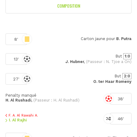
COMPOSITION
Carton jaune pour
B. Putra
8'
But
1:0
13'
J. Hubner,
(Passeur : N. Tjoe a On)
But
2:0
27'
O. ter Haar Romeny
Penalty manqué
38'
H. Al Rushadi
,
(Passeur : H. Al Rushadi)
F. A. Al Rawahi A.
46'
I. Al Rajhi