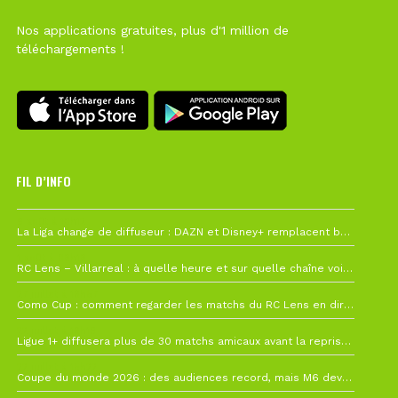
Nos applications gratuites, plus d'1 million de
téléchargements !
FIL D’INFO
6 août à 10h12
La Liga change de diffuseur : DAZN et Disney+ remplacent beIN Sports !
1 août à 09h19
RC Lens – Villarreal : à quelle heure et sur quelle chaîne voir la finale de la Como Cup ?
27 juillet à 19h57
Como Cup : comment regarder les matchs du RC Lens en direct ?
22 juillet à 19h16
Ligue 1+ diffusera plus de 30 matchs amicaux avant la reprise de la Ligue 1
22 juillet à 15h22
Coupe du monde 2026 : des audiences record, mais M6 devrait perdre très gros !