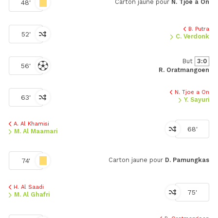
Carton jaune pour
N. Tjoe a On
48'
B. Putra
52'
C. Verdonk
But
3:0
56'
R. Oratmangoen
N. Tjoe a On
63'
Y. Sayuri
A. Al Khamisi
68'
M. Al Maamari
Carton jaune pour
D. Pamungkas
74'
H. Al Saadi
75'
M. Al Ghafri