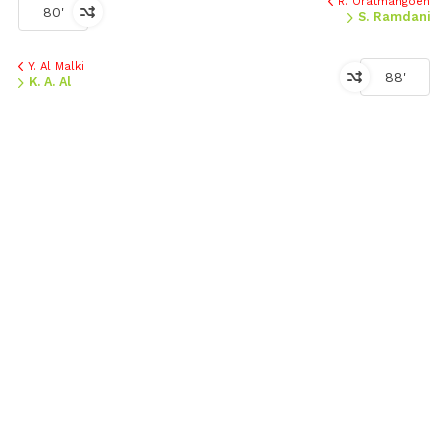
R. Oratmangoen
80'
S. Ramdani
Y. Al Malki
88'
K. A. Al