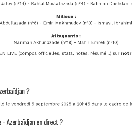
adalov (n°14) - Bahlul Mustafazada (n°4) - Rahman Dashdamir
Milieux :
bdullazada (n°6) - Emin Makhmudov (n°8) - Ismayil Ibrahimli 
Attaquants :
Nariman Akhundzade (n°19) - Mahir Emreli (n°10)
N LIVE (compos officielles, stats, notes, résumé...) sur
notr
Azerbaïdjan ?
ulé le vendredi 5 septembre 2025 à 20h45 dans le cadre de 
e - Azerbaïdjan en direct ?