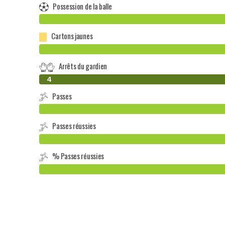
Possession de la balle
Cartons jaunes
Arrêts du gardien
0
4
Passes
Passes réussies
% Passes réussies