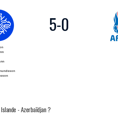
5
-
0
on
ann
ann
mundsson
nsson
 Islande - Azerbaïdjan ?