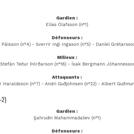
Gardien :
Elías Ólafsson (n°1)
Défenseurs :
 Pálsson (n°4) - Sverrir Ingi Ingason (n°5) - Daníel Grétarsso
Milieux :
 Stefán Teitur Þórðarson (n°16) - Ísak Bergmann Jóhannesson 
Attaquants :
 Haraldsson (n°7) - Andri Guðjohnsen (n°22) - Albert Guðmun
-2)
Gardien :
Şahrudin Mahammadaliev (n°1)
Défenseurs :