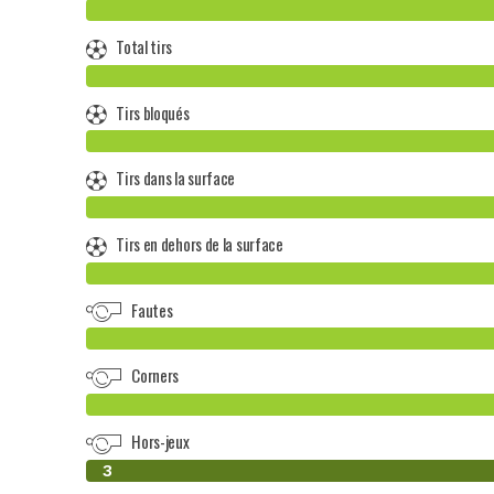
Total tirs
Tirs bloqués
Tirs dans la surface
Tirs en dehors de la surface
Fautes
Corners
Hors-jeux
0
3