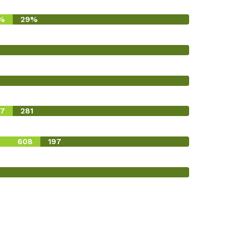
%
29%
87
281
608
197