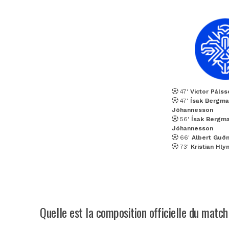
47'
Victor Pálss
47'
Ísak Bergm
Jóhannesson
56'
Ísak Bergm
Jóhannesson
66'
Albert Guð
73'
Kristian Hly
Quelle est la composition officielle du match