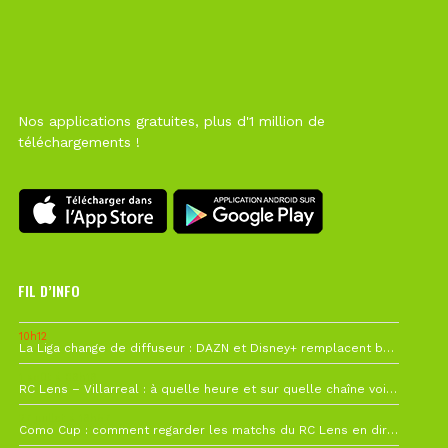
Nos applications gratuites, plus d'1 million de
téléchargements !
FIL D’INFO
10h12
La Liga change de diffuseur : DAZN et Disney+ remplacent beIN Sports !
1 août à 09h19
RC Lens – Villarreal : à quelle heure et sur quelle chaîne voir la finale de la Como Cup ?
27 juillet à 19h57
Como Cup : comment regarder les matchs du RC Lens en direct ?