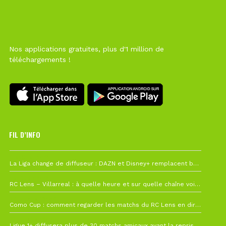
Nos applications gratuites, plus d'1 million de
téléchargements !
FIL D’INFO
6 août à 10h12
La Liga change de diffuseur : DAZN et Disney+ remplacent beIN Sports !
1 août à 09h19
RC Lens – Villarreal : à quelle heure et sur quelle chaîne voir la finale de la Como Cup ?
27 juillet à 19h57
Como Cup : comment regarder les matchs du RC Lens en direct ?
22 juillet à 19h16
Ligue 1+ diffusera plus de 30 matchs amicaux avant la reprise de la Ligue 1