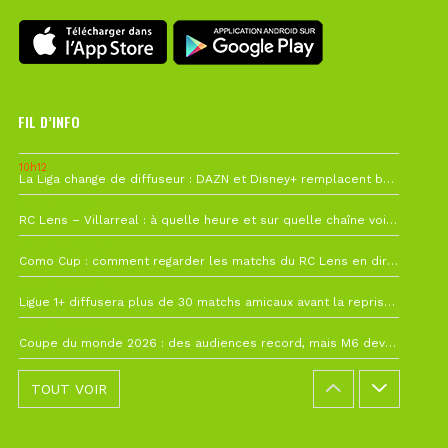
FIL D’INFO
10h12
La Liga change de diffuseur : DAZN et Disney+ remplacent beIN Sports !
1 août à 09h19
RC Lens – Villarreal : à quelle heure et sur quelle chaîne voir la finale de la Como Cup ?
27 juillet à 19h57
Como Cup : comment regarder les matchs du RC Lens en direct ?
22 juillet à 19h16
Ligue 1+ diffusera plus de 30 matchs amicaux avant la reprise de la Ligue 1
22 juillet à 15h22
Coupe du monde 2026 : des audiences record, mais M6 devrait perdre très gros !
TOUT VOIR