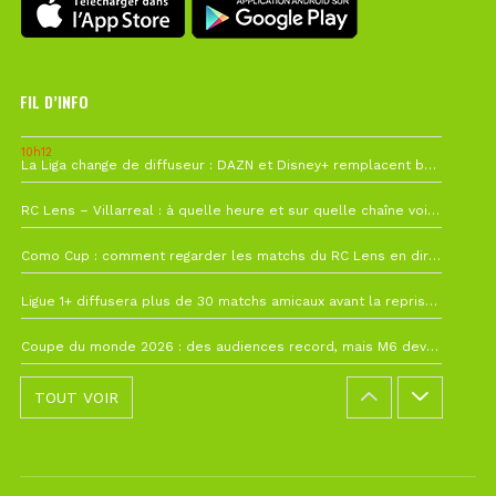
FIL D’INFO
10h12
La Liga change de diffuseur : DAZN et Disney+ remplacent beIN Sports !
1 août à 09h19
RC Lens – Villarreal : à quelle heure et sur quelle chaîne voir la finale de la Como Cup ?
27 juillet à 19h57
Como Cup : comment regarder les matchs du RC Lens en direct ?
22 juillet à 19h16
Ligue 1+ diffusera plus de 30 matchs amicaux avant la reprise de la Ligue 1
22 juillet à 15h22
Coupe du monde 2026 : des audiences record, mais M6 devrait perdre très gros !
TOUT VOIR