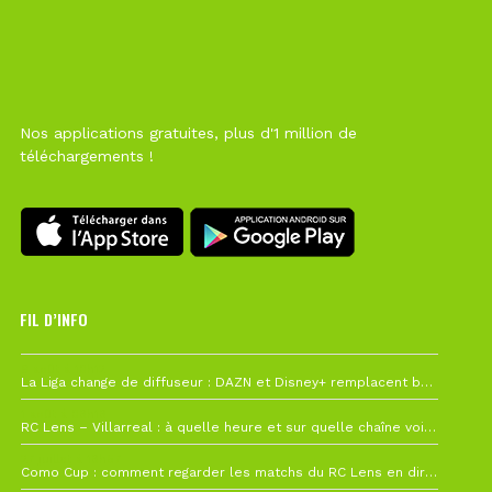
Nos applications gratuites, plus d'1 million de
téléchargements !
FIL D’INFO
6 août à 10h12
La Liga change de diffuseur : DAZN et Disney+ remplacent beIN Sports !
1 août à 09h19
RC Lens – Villarreal : à quelle heure et sur quelle chaîne voir la finale de la Como Cup ?
27 juillet à 19h57
Como Cup : comment regarder les matchs du RC Lens en direct ?