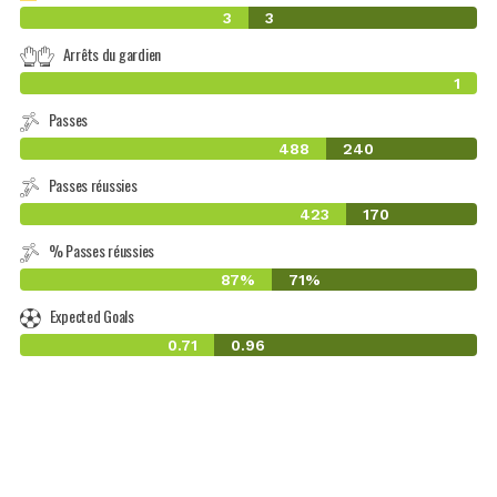
3
3
Arrêts du gardien
1
Passes
488
240
Passes réussies
423
170
% Passes réussies
87%
71%
Expected Goals
0.71
0.96