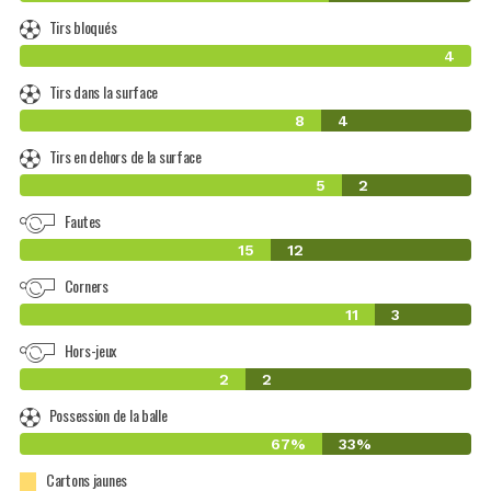
Tirs bloqués
4
Tirs dans la surface
8
4
Tirs en dehors de la surface
5
2
Fautes
15
12
Corners
11
3
Hors-jeux
2
2
Possession de la balle
67%
33%
Cartons jaunes