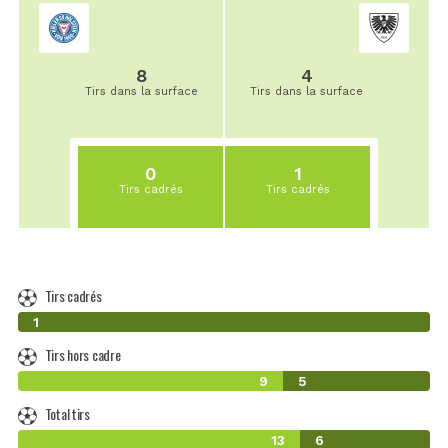
8
4
Tirs dans la surface
Tirs dans la surface
0
1
Tirs cadrés
Tirs cadrés
Tirs cadrés
0
1
Tirs hors cadre
9
5
Total tirs
13
6