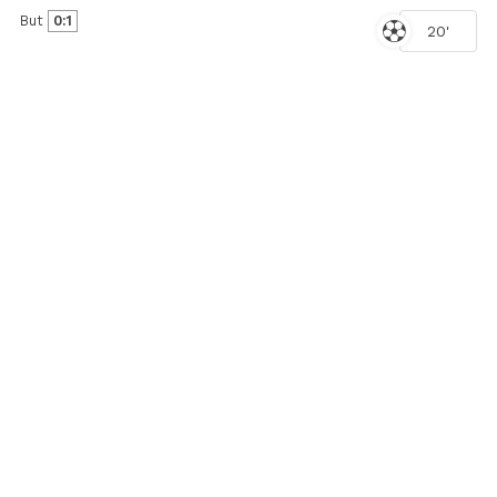
But
0:1
20'