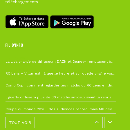
téléchargements !
FIL D’INFO
6 août à 10h12
La Liga change de diffuseur : DAZN et Disney+ remplacent beIN Sports !
1 août à 09h19
RC Lens – Villarreal : à quelle heure et sur quelle chaîne voir la finale de la Como Cup ?
27 juillet à 19h57
Como Cup : comment regarder les matchs du RC Lens en direct ?
22 juillet à 19h16
Ligue 1+ diffusera plus de 30 matchs amicaux avant la reprise de la Ligue 1
22 juillet à 15h22
Coupe du monde 2026 : des audiences record, mais M6 devrait perdre très gros !
TOUT VOIR