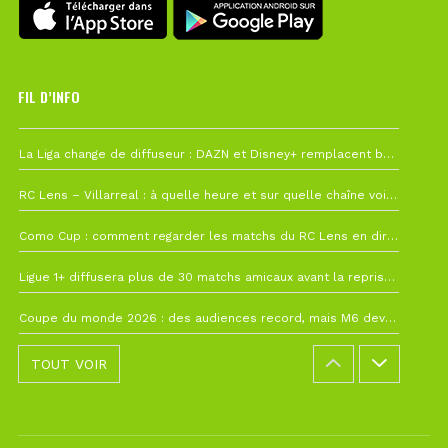
FIL D’INFO
6 août à 10h12
La Liga change de diffuseur : DAZN et Disney+ remplacent beIN Sports !
1 août à 09h19
RC Lens – Villarreal : à quelle heure et sur quelle chaîne voir la finale de la Como Cup ?
27 juillet à 19h57
Como Cup : comment regarder les matchs du RC Lens en direct ?
22 juillet à 19h16
Ligue 1+ diffusera plus de 30 matchs amicaux avant la reprise de la Ligue 1
22 juillet à 15h22
Coupe du monde 2026 : des audiences record, mais M6 devrait perdre très gros !
TOUT VOIR