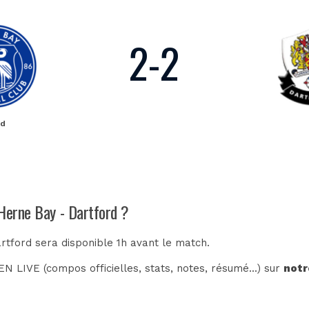
2
-
2
ld
 Herne Bay - Dartford ?
rtford sera disponible 1h avant le match.
N LIVE (compos officielles, stats, notes, résumé...) sur
notr