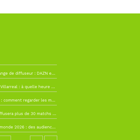
La Liga change de diffuseur : DAZN et Disney+ remplacent beIN Sports !
h19
RC Lens – Villarreal : à quelle heure et sur quelle chaîne voir la finale de la Como Cup ?
 19h57
Como Cup : comment regarder les matchs du RC Lens en direct ?
 19h16
Ligue 1+ diffusera plus de 30 matchs amicaux avant la reprise de la Ligue 1
 15h22
Coupe du monde 2026 : des audiences record, mais M6 devrait perdre très gros !