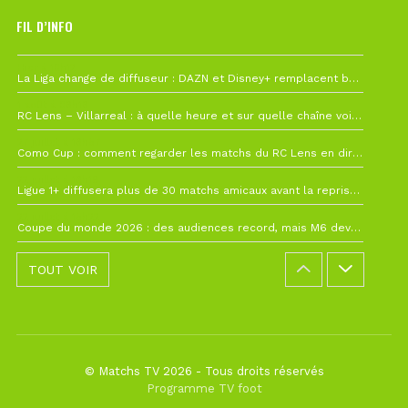
FIL D’INFO
Hier à 10h12
La Liga change de diffuseur : DAZN et Disney+ remplacent beIN Sports !
1 août à 09h19
RC Lens – Villarreal : à quelle heure et sur quelle chaîne voir la finale de la Como Cup ?
27 juillet à 19h57
Como Cup : comment regarder les matchs du RC Lens en direct ?
22 juillet à 19h16
Ligue 1+ diffusera plus de 30 matchs amicaux avant la reprise de la Ligue 1
22 juillet à 15h22
Coupe du monde 2026 : des audiences record, mais M6 devrait perdre très gros !
TOUT VOIR
© Matchs TV 2026 - Tous droits réservés
Programme TV foot