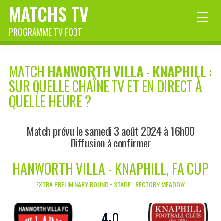
MATCHS TV
PROGRAMME TV FOOT
MATCH
HANWORTH VILLA
-
KNAPHILL
:
SUR QUELLE CHAÎNE TV ET EN DIRECT À
QUELLE HEURE ?
Match prévu le samedi 3 août 2024 à 16h00
Diffusion à confirmer
HANWORTH VILLA - KNAPHILL, FA CUP
EXTRA PRELIMINARY ROUND • STADE : RECTORY MEADOW
4
-
0